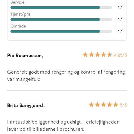
Service
4.4
Tjänst/pris
4.4
Område
4.4
Pia Rasmussen,
4.25
/5
Generelt godt med rengøring og kontrol af rengøring
var mangelfuld
Brita Sanggaard,
5
/5
Fantastisk beliggenhed og udsigt. Ferielejligheden
lever op til billederne i brochuren.