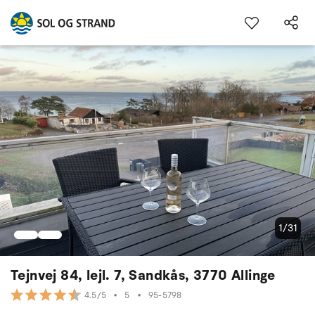
1/31
Tejnvej 84, lejl. 7, Sandkås, 3770 Allinge
•
5
•
95-5798
4.5/5