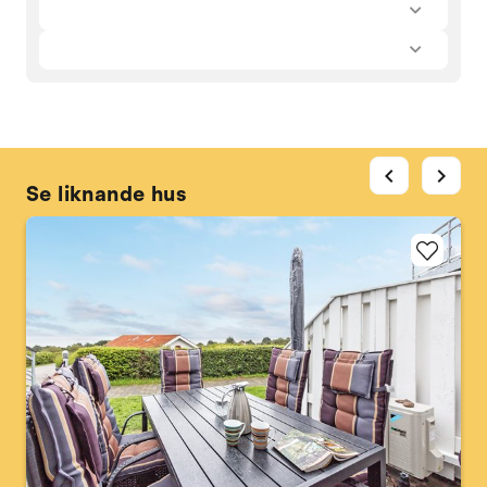
chevron_left
chevron_right
Se liknande hus