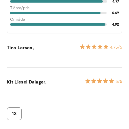
4.77
Tjänst/pris
4.69
Område
4.92
Tina Larsen,
4.75
/5
Kit Liesel Dalager,
5
/5
13