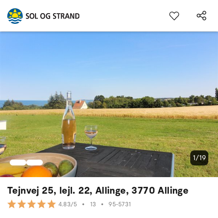
1/19
Tejnvej 25, lejl. 22, Allinge, 3770 Allinge
•
13
•
95-5731
4.83/5