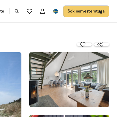
te
Sok semesterstuga