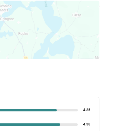
4.25
4.38