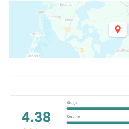
Stuga
4.38
Service