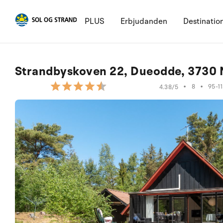
PLUS
Erbjudanden
Destinatio
Strandbyskoven 22, Dueodde, 3730
•
8
•
95-1
4.38/5