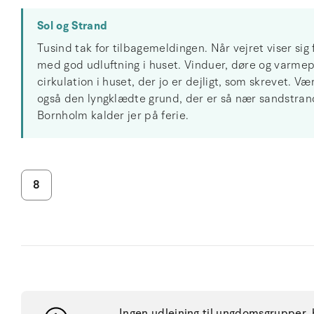
Sol og Strand
Tusind tak for tilbagemeldingen. Når vejret viser sig f
med god udluftning i huset. Vinduer, døre og varm
cirkulation i huset, der jo er dejligt, som skrevet. V
også den lyngklædte grund, der er så nær sandstra
Bornholm kalder jer på ferie.
8
Ingen udlejning til ungdomsgrupper, h