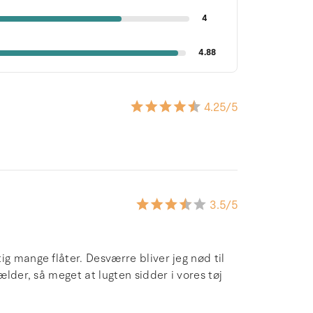
4
4.88
4.25
/5
3.5
/5
ig mange flåter. Desværre bliver jeg nød til
ælder, så meget at lugten sidder i vores tøj