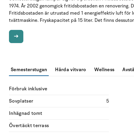
1974. År 2002 genomgick fritidsbostaden en renovering. Det
Fritidsbostaden är utrustad med 1 energieffektiv luft fö
tvättmaskine. Fryskapacitet på 15 liter. Det finns dessut
Semesterstugan
Hårda vitvaro
Wellness
Avst
Förbruk inklusive
Sovplatser
5
Inhägnad tomt
Övertäckt terrass