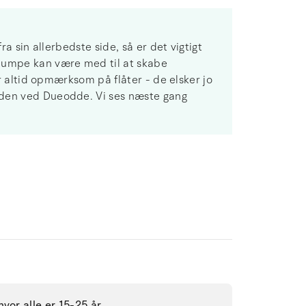
ra sin allerbedste side, så er det vigtigt
epumpe kan være med til at skabe
ær altid opmærksom på flåter - de elsker jo
nden ved Dueodde. Vi ses næste gang
vor alle er 15-25 år.