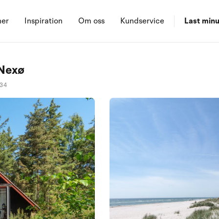
ner
Inspiration
Om oss
Kundservice
Last minu
 Nexø
134