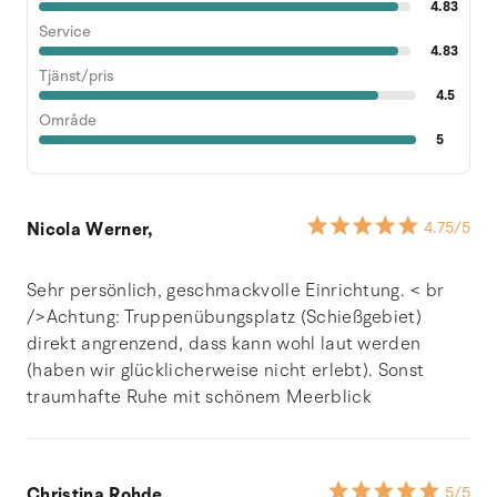
4.83
Service
4.83
Tjänst/pris
4.5
Område
5
Nicola Werner,
4.75
/5
Sehr persönlich, geschmackvolle Einrichtung. < br
/>Achtung: Truppenübungsplatz (Schießgebiet)
direkt angrenzend, dass kann wohl laut werden
(haben wir glücklicherweise nicht erlebt). Sonst
traumhafte Ruhe mit schönem Meerblick
Christina Rohde,
5
/5