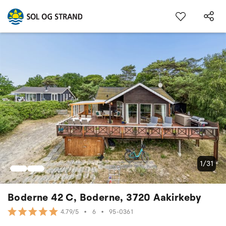
1/31
Boderne 42 C, Boderne, 3720 Aakirkeby
•
6
•
95-0361
4.79/5