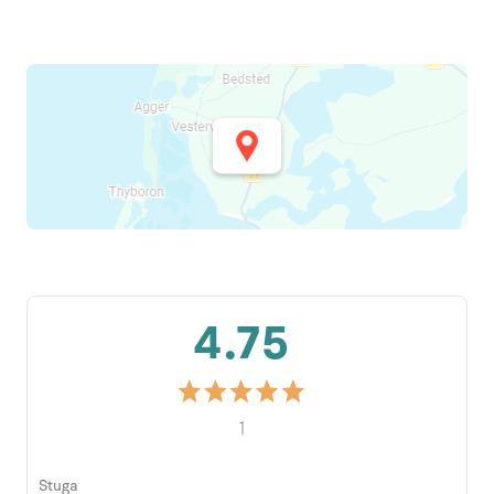
4.75
1
Stuga