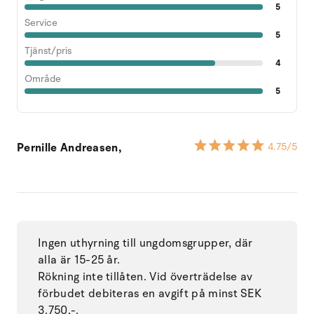
5
Service
5
Tjänst/pris
4
Område
5
Pernille Andreasen,
4.75
/5
Ingen uthyrning till ungdomsgrupper, där
alla är 15-25 år.
Rökning inte tillåten. Vid överträdelse av
förbudet debiteras en avgift på minst SEK
3.750,-.