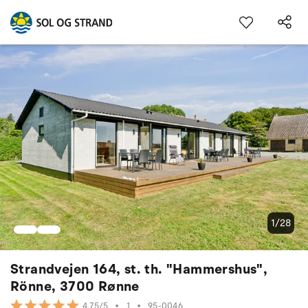
1/28
Strandvejen 164, st. th. "Hammershus",
Rönne, 3700 Rønne
•
1
•
95-0046
4.75/5