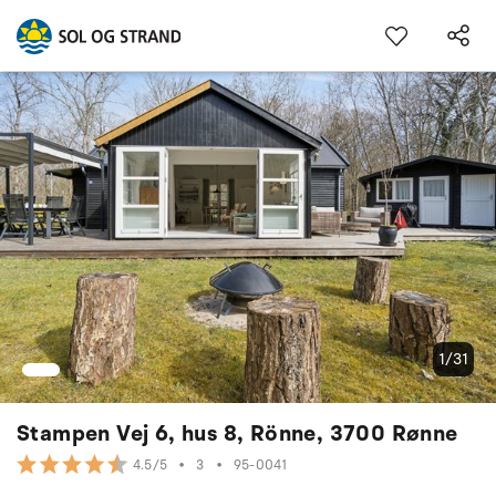
1/31
Stampen Vej 6, hus 8, Rönne, 3700 Rønne
•
3
•
95-0041
4.5/5