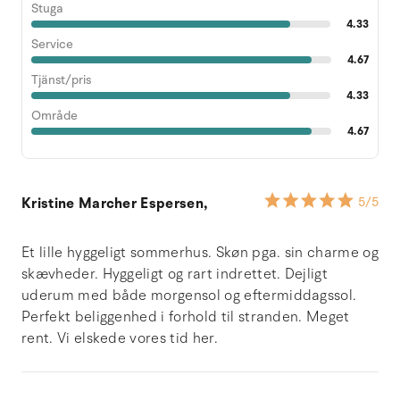
Stuga
4.33
Service
4.67
Tjänst/pris
4.33
Område
4.67
Kristine Marcher Espersen,
5
/5
Et lille hyggeligt sommerhus. Skøn pga. sin charme og
skævheder. Hyggeligt og rart indrettet. Dejligt
uderum med både morgensol og eftermiddagssol.
Perfekt beliggenhed i forhold til stranden. Meget
rent. Vi elskede vores tid her.