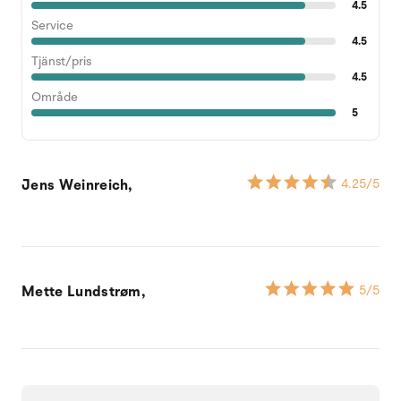
4.5
Service
4.5
Tjänst/pris
4.5
Område
5
Jens Weinreich,
4.25
/5
Mette Lundstrøm,
5
/5