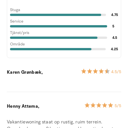
Stuga
4.75
Service
5
Tjänst/pris
4.5
Område
4.25
Karen Grønbæk,
4.5
/5
Henny Attema,
5
/5
Vakantiewoning staat op rustig, ruim terrein.