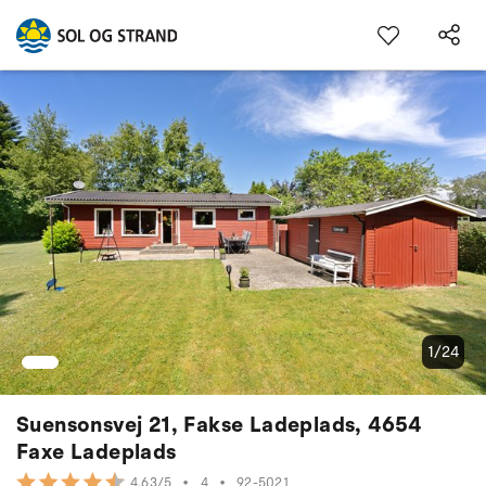
1/24
Suensonsvej 21, Fakse Ladeplads, 4654
Faxe Ladeplads
•
4
•
92-5021
4.63/5