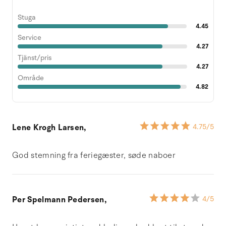
Stuga
4.45
Service
4.27
Tjänst/pris
4.27
Område
4.82
Lene Krogh Larsen,
4.75
/5
God stemning fra feriegæster, søde naboer
Per Spelmann Pedersen,
4
/5