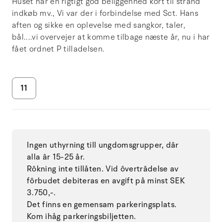
Huset har en rigtigt god beliggenhed kort til strand
indkøb mv., Vi var der i forbindelse med Sct. Hans
aften og sikke en oplevelse med sangkor, taler,
bål....vi overvejer at komme tilbage næste år, nu i har
fået ordnet P tilladelsen.
11
Ingen uthyrning till ungdomsgrupper, dâr
alla âr 15-25 år.
Rôkning inte tillåten. Vid ôvertrâdelse av
fôrbudet debiteras en avgift på minst SEK
3.750,-.
Det finns en gemensam parkeringsplats.
Kom ihåg parkeringsbiljetten.