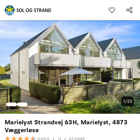
1/25
Marielyst Strandvej 63H, Marielyst, 4873
Væggerløse
•
11
•
82-0989
4.45/5