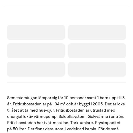
Semesterstugan lämpar sig för 10 personer samt 1 barn upp till 3
år. Fritidsbostaden är på 134 m² och är byggd i 2005. Det är icke
tillåtet at ta med hus-djur. Fritidsbostaden är utrustad med
energieffektiv värmepump. Solcellssystem. Golvvärme i entrén.
Fritidsbostaden har tvättmaskine. Torktumlare. Fryskapacitet
på 50 liter. Det finns dessutom 1 vedeldad kamin. För de små