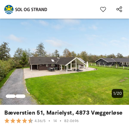
1/20
Bæverstien 51, Marielyst, 4873 Væggerløse
•
14
•
82-0696
4.36/5