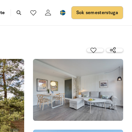
te
Sok semesterstuga