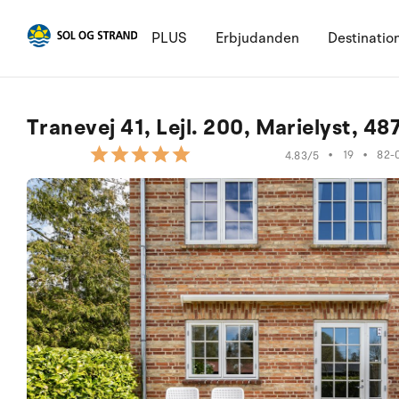
PLUS
Erbjudanden
Destinatio
Tranevej 41, Lejl. 200, Marielyst, 4
•
19
•
82-
4.83/5