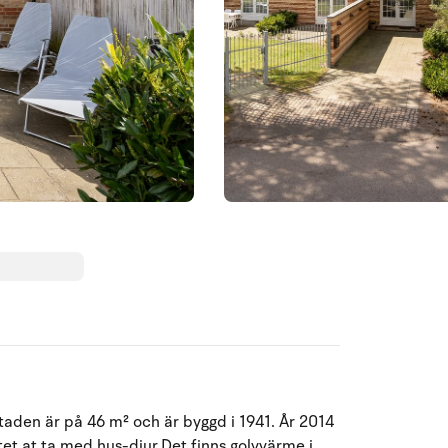
taden är på 46 m² och är byggd i 1941. År 2014
Augusti 2026
tet at ta med hus-djur.Det finns golvvärme i