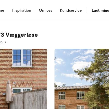
ner
Inspiration
Om oss
Kundservice
Last minu
873 Væggerløse
0659