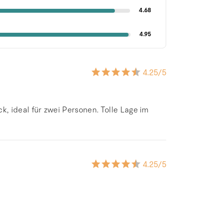
4.68
4.95
4.25
/5
ideal für zwei Personen. Tolle Lage im
4.25
/5