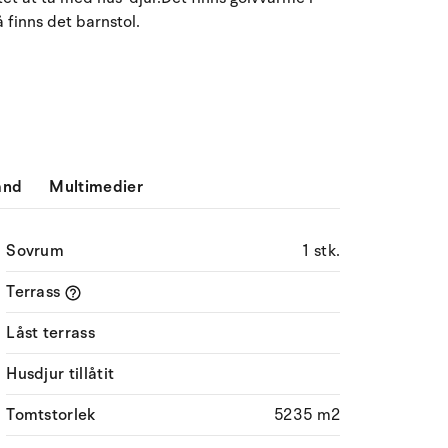
 finns det barnstol.
Må
Ti
On
To
Fr
Lö
Sö
27
28
29
30
31
1
2
31
3
4
5
6
8
9
32
7
10
11
12
13
14
15
16
33
ånd
Multimedier
17
18
19
20
21
22
23
34
Sovrum
1 stk.
24
25
26
27
28
29
30
35
Terrass
31
1
2
3
4
5
6
36
Låst terrass
Husdjur tillåtit
Tomtstorlek
5235 m2