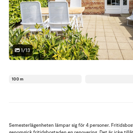
1/13
100 m
Semesterlägenheten lämpar sig för 4 personer. Fritidsbos
genomgick fritidsbostaden en renovering. Det är icke tillå