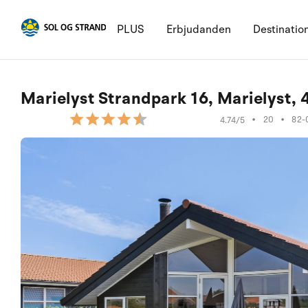
PLUS
Erbjudanden
Destinatio
Marielyst Strandpark 16, Marielyst,
•
20
•
82-
4.74/5