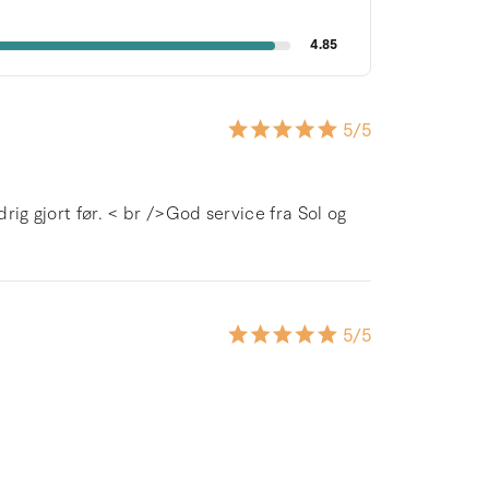
4.85
5
/5
ldrig gjort før. < br />God service fra Sol og
5
/5