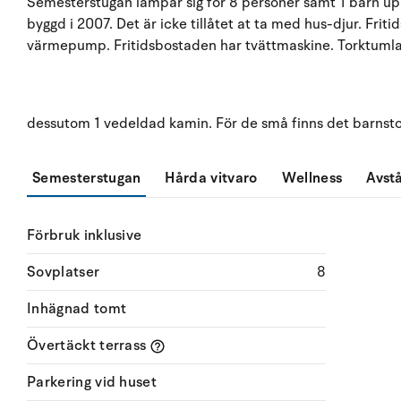
Semesterstugan lämpar sig för 8 personer samt 1 barn upp 
byggd i 2007. Det är icke tillåtet at ta med hus-djur. Fri
värmepump. Fritidsbostaden har tvättmaskine. Torktumlare
dessutom 1 vedeldad kamin. För de små finns det barnsto
Semesterstugan
Hårda vitvaro
Wellness
Avst
Förbruk inklusive
Sovplatser
8
Inhägnad tomt
Övertäckt terrass
Parkering vid huset