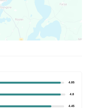
4.85
4.8
4.45