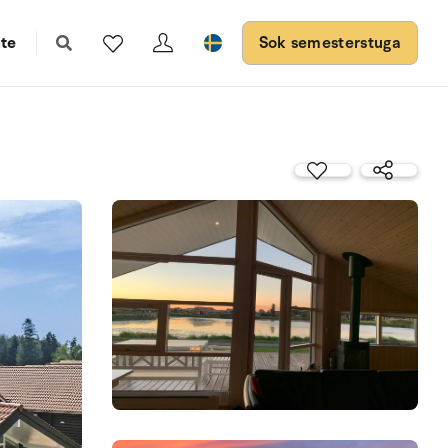
te
Sok semesterstuga