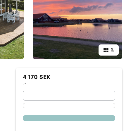
&
4 170 SEK
: -
September 2026