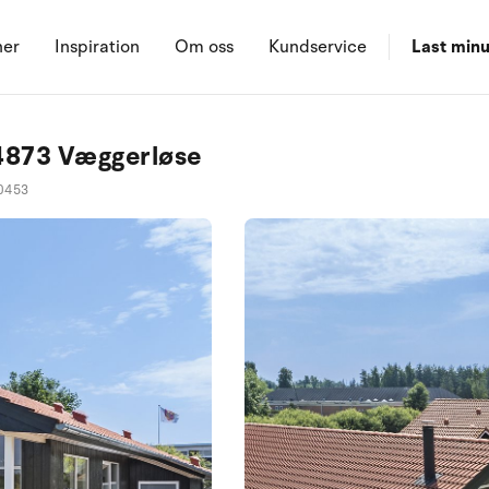
ner
Inspiration
Om oss
Kundservice
Last minu
 4873 Væggerløse
0453