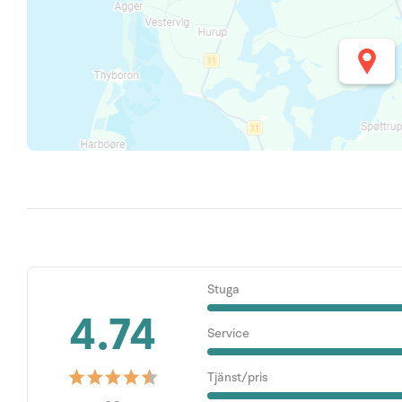
Stuga
4.74
Service
Tjänst/pris