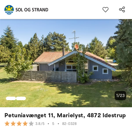
1/23
Petuniavænget 11, Marielyst, 4872 Idestrup
•
5
•
82-0328
3.8/5