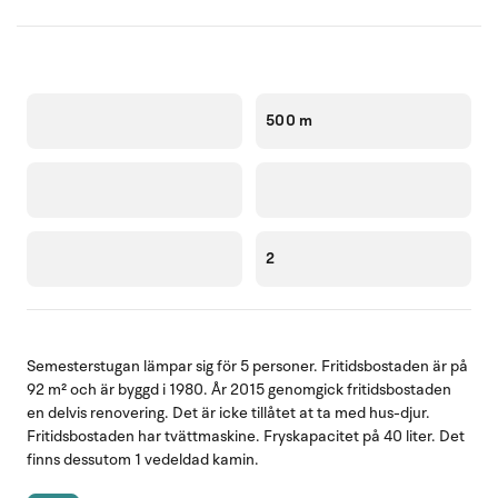
500 m
2
Semesterstugan lämpar sig för 5 personer. Fritidsbostaden är på
92 m² och är byggd i 1980. År 2015 genomgick fritidsbostaden
en delvis renovering. Det är icke tillåtet at ta med hus-djur.
Fritidsbostaden har tvättmaskine. Fryskapacitet på 40 liter. Det
finns dessutom 1 vedeldad kamin.