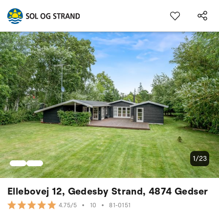
1/23
Ellebovej 12, Gedesby Strand, 4874 Gedser
•
10
•
81-0151
4.75/5