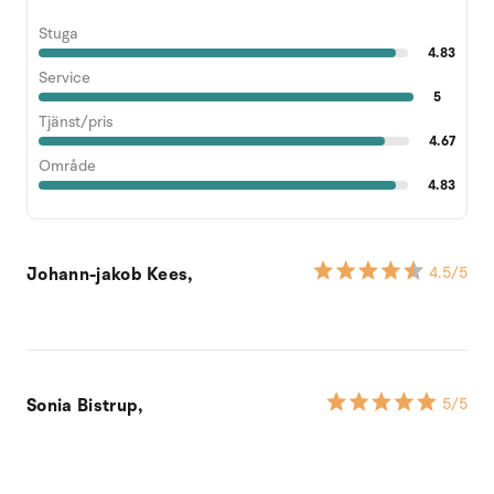
Stuga
4.83
Service
5
Tjänst/pris
4.67
Område
4.83
Johann-jakob Kees,
4.5
/5
Sonia Bistrup,
5
/5