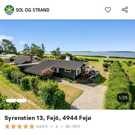
1/25
Syrenstien 13, Fejö, 4944 Fejø
•
6
•
80-7819
4.83/5