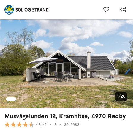
1/20
Musvågelunden 12, Kramnitse, 4970 Rødby
•
8
•
80-2088
4.31/5