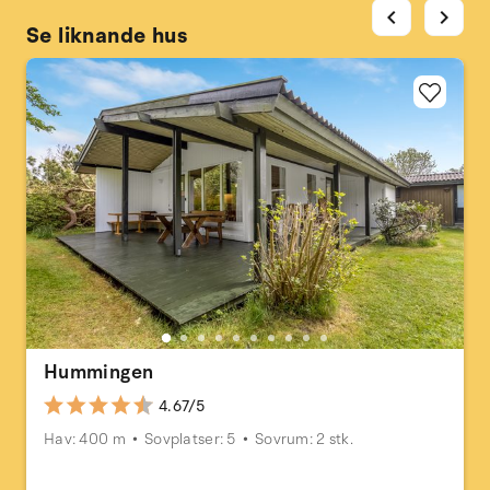
chevron_left
chevron_right
Se liknande hus
Hummingen
4.67/5
Hav: 400 m
Sovplatser: 5
Sovrum: 2 stk.