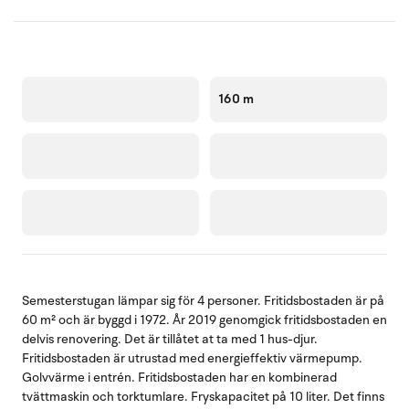
160 m
Semesterstugan lämpar sig för 4 personer. Fritidsbostaden är på
60 m² och är byggd i 1972. År 2019 genomgick fritidsbostaden en
delvis renovering. Det är tillåtet at ta med 1 hus-djur.
Fritidsbostaden är utrustad med energieffektiv värmepump.
Golvvärme i entrén. Fritidsbostaden har en kombinerad
tvättmaskin och torktumlare. Fryskapacitet på 10 liter. Det finns