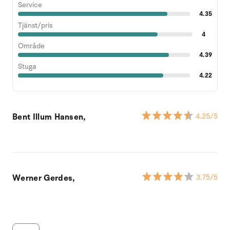
Service
4.35
Tjänst/pris
4
Område
4.39
Stuga
4.22
Bent Illum Hansen,
4.25
/5
Werner Gerdes,
3.75
/5