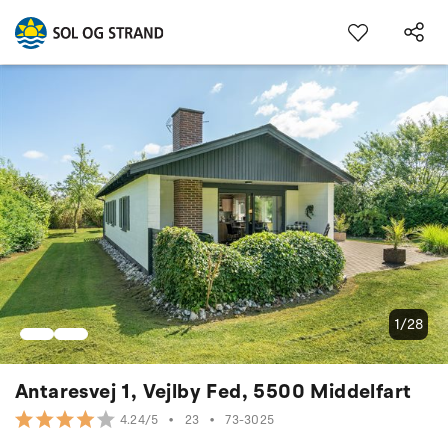
1/28
Antaresvej 1, Vejlby Fed, 5500 Middelfart
•
23
•
73-3025
4.24/5