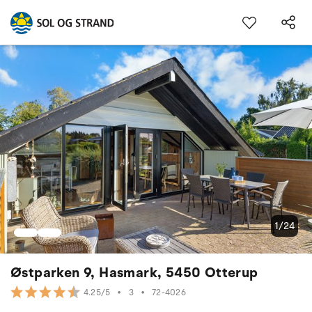
1/24
Østparken 9, Hasmark, 5450 Otterup
•
3
•
72-4026
4.25/5