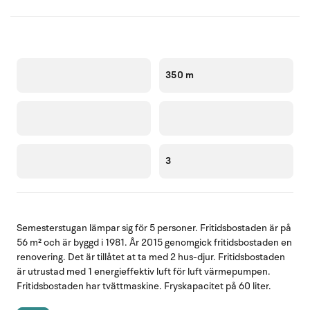
350 m
3
Semesterstugan lämpar sig för 5 personer. Fritidsbostaden är på
56 m² och är byggd i 1981. År 2015 genomgick fritidsbostaden en
renovering. Det är tillåtet at ta med 2 hus-djur. Fritidsbostaden
är utrustad med 1 energieffektiv luft för luft värmepumpen.
Fritidsbostaden har tvättmaskine. Fryskapacitet på 60 liter.