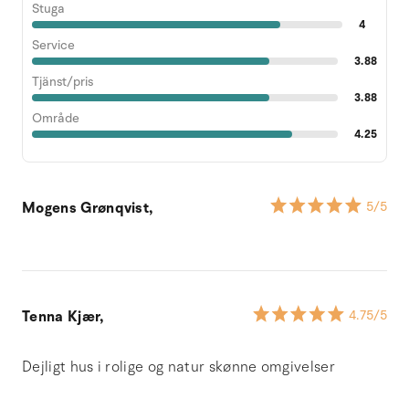
Stuga
4
Service
3.88
Tjänst/pris
3.88
Område
4.25
Mogens Grønqvist,
5
/5
Tenna Kjær,
4.75
/5
Dejligt hus i rolige og natur skønne omgivelser