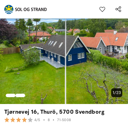
1/23
Tjørnevej 16, Thurö, 5700 Svendborg
•
8
•
71-5008
4/5