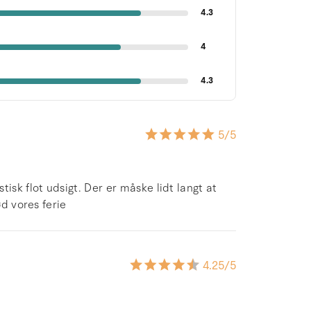
4.3
4
4.3
5
/5
isk flot udsigt. Der er måske lidt langt at
ød vores ferie
4.25
/5