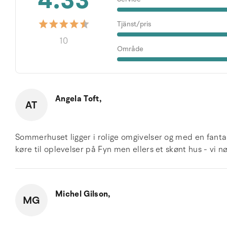
4.33
Tjänst/pris
10
Område
Angela Toft,
AT
Sommerhuset ligger i rolige omgivelser og med en fantast
køre til oplevelser på Fyn men ellers et skønt hus - vi n
Michel Gilson,
MG