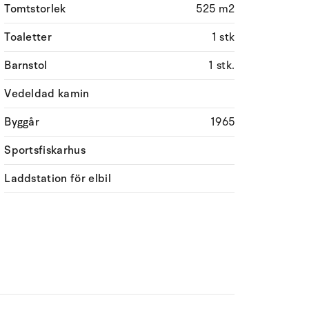
Tomtstorlek
525 m2
Toaletter
1 stk
Barnstol
1 stk.
Vedeldad kamin
Byggår
1965
Sportsfiskarhus
Laddstation för elbil