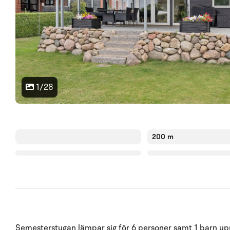
1/28
200 m
Semesterstugan lämpar sig för 6 personer samt 1 barn upp 