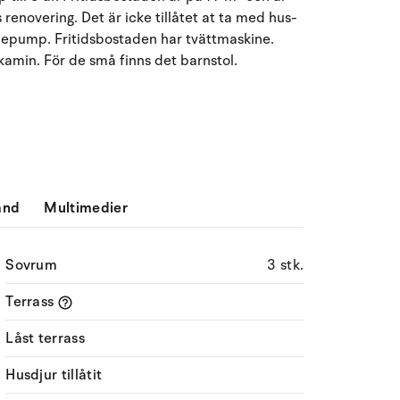
renovering. Det är icke tillåtet at ta med hus-
Må
Ti
On
To
Fr
Lö
Sö
rmepump. Fritidsbostaden har tvättmaskine.
27
28
29
30
31
1
2
31
kamin. För de små finns det barnstol.
3
4
5
6
7
9
32
8
10
11
12
13
14
15
16
33
17
18
19
20
21
22
23
34
ånd
Multimedier
24
25
26
27
28
29
30
35
Sovrum
3 stk.
31
1
2
3
4
5
6
36
Terrass
Låst terrass
Husdjur tillåtit