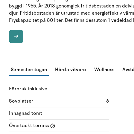
byggd i 1965. År 2018 genomgick fritidsbostaden en delvis 
djur. Fritidsbostaden är utrustad med energieffektiv vä
Fryskapacitet på 80 liter. Det finns dessutom 1 vedeldad 
Semesterstugan
Hårda vitvaro
Wellness
Avst
Förbruk inklusive
Sovplatser
6
Inhägnad tomt
Övertäckt terrass