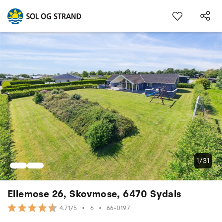
1/31
Ellemose 26, Skovmose, 6470 Sydals
•
6
•
66-0197
4.71/5