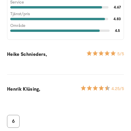
Service
4.67
Tjänst/pris
4.83
Område
4.5
Heike Schnieders,
5
/5
Henrik Klüsing,
4.25
/5
6