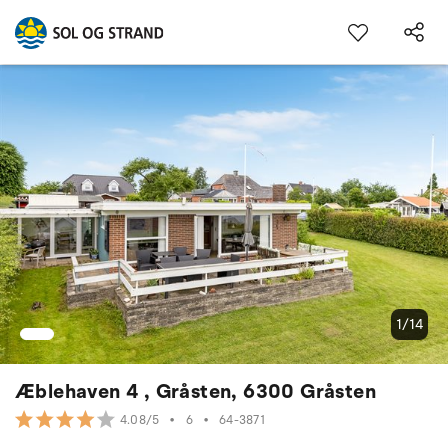
1/14
Æblehaven 4 , Gråsten, 6300 Gråsten
•
6
•
64-3871
4.08/5