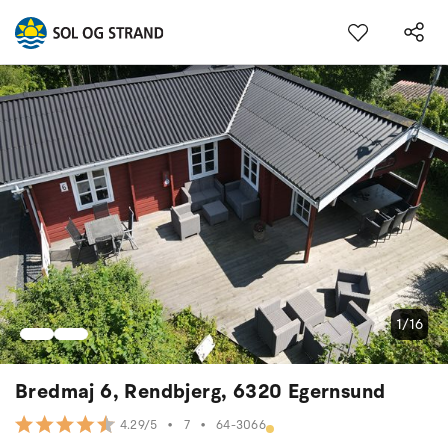
1/16
Bredmaj 6, Rendbjerg, 6320 Egernsund
•
7
•
64-3066
4.29/5