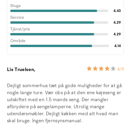
Stuga
4.43
Service
4.29
Tjänst/pris
4.29
Område
4.14
Lis Truelsen,
4
/5
Dejligt sommerhus tæt på gode muligheder for at gå
nogle lange ture. Vær obs på at den ene køjeseng er
udskiftet med en 1.5 mands seng. Der mangler
afbrydere på sengelamperne. Utrolig mange
udendørsmøbler. Dejligt køkken med alt hvad man
skal bruge. Ingen fjernsynsmanual.