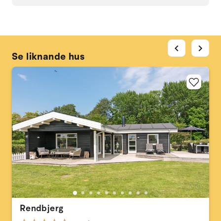
chevron_left
chevron_right
Se liknande hus
Rendbjerg