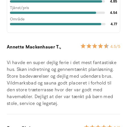
4.85
Tjänst/pris
4.54
Område
4.77
Annette Mackenhauer T.,
4.5
/5
Vi havde en super dejlig ferie i det mest fantastiske
hus. Skøn indretning og gennemtænkt planløsning.
Store badeværelser og dejlig med udendørs brus.
Vildmarksbad og sauna godt placeret i forhold til
den store træterrasse hvor der var godt med
havemøbler. Dejligt at der var tænkt på børn med
stole, service og legetøj.