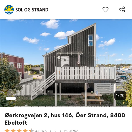
1/20
Øerkrogvejen 2, hus 146, Öer Strand, 8400
Ebeltoft
•
2
•
52-3756
4.38/5