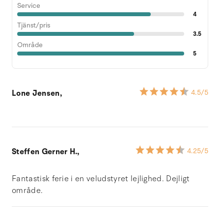
Service
4
Tjänst/pris
3.5
Område
5
Lone Jensen,
4.5
/5
Steffen Gerner H.,
4.25
/5
Fantastisk ferie i en veludstyret lejlighed. Dejligt
område.