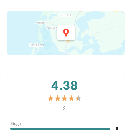
4.38
2
Stuga
5