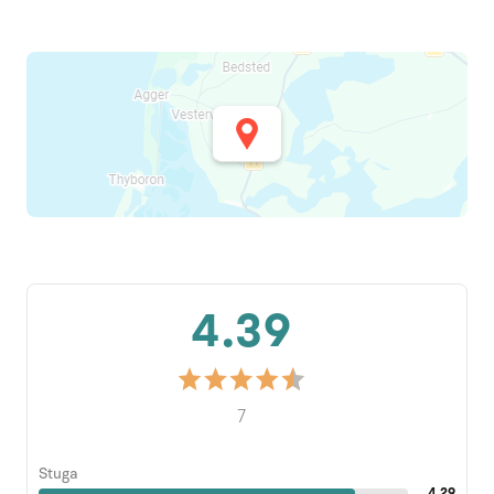
4.39
7
Stuga
4.29