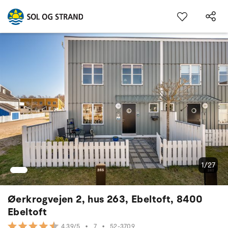
1/27
Øerkrogvejen 2, hus 263, Ebeltoft, 8400
Ebeltoft
•
7
•
52-3709
4.39/5