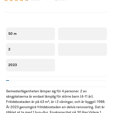
50 m
2
2023
Semesterlägenheten lämpar sig för 4 personer. 2 av
sängplatserna är endast lämplig för större barn (4-11 år).
Fritidsbostaden är på 63 m², är i 2 våningar, och är byggd i 1988.
År 2023 genomgick fritidsbostaden en delvis renovering. Det är
tillåtet at ta med 1 hus-djur. Fryskapacitet på 30 liter.Vidare 1