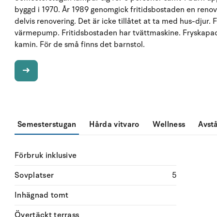
byggd i 1970. År 1989 genomgick fritidsbostaden en reno
delvis renovering. Det är icke tillåtet at ta med hus-djur
värmepump. Fritidsbostaden har tvättmaskine. Fryskapaci
kamin. För de små finns det barnstol.
Semesterstugan
Hårda vitvaro
Wellness
Avst
Förbruk inklusive
Sovplatser
5
Inhägnad tomt
Övertäckt terrass