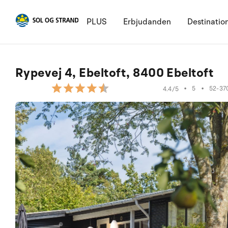
PLUS
Erbjudanden
Destinatio
Rypevej 4, Ebeltoft, 8400 Ebeltoft
•
5
•
52-37
4.4/5