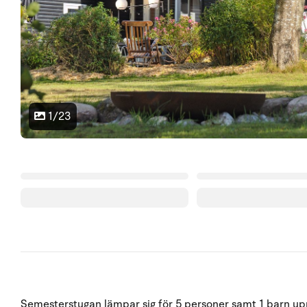
1/23
Semesterstugan lämpar sig för 5 personer samt 1 barn upp 