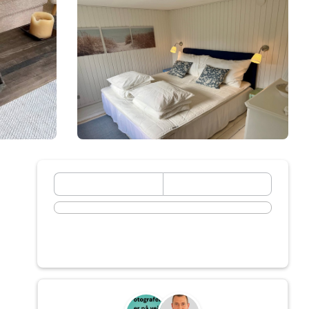
September 2026
Må
Ti
On
To
Fr
Lö
Sö