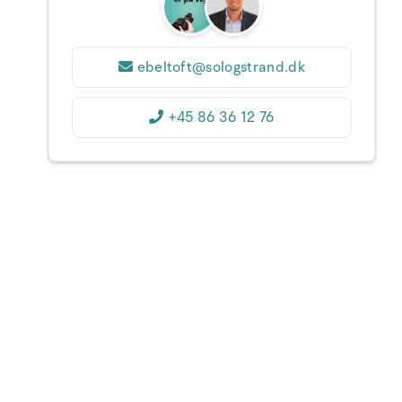
31
1
2
3
4
5
6
36
7
8
9
10
11
12
13
37
ebeltoft@sologstrand.dk
14
15
16
17
18
19
20
38
+45 86 36 12 76
21
22
23
24
25
26
27
39
28
29
30
1
2
3
4
40
5
6
7
8
9
10
11
1