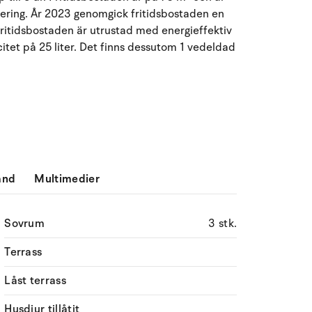
27
28
29
30
31
1
2
31
vering. År 2023 genomgick fritidsbostaden en
. Fritidsbostaden är utrustad med energieffektiv
3
4
5
7
8
9
32
6
tet på 25 liter. Det finns dessutom 1 vedeldad
10
11
12
13
14
15
16
33
17
18
19
20
21
22
23
34
24
25
26
27
28
29
30
35
31
1
2
3
4
5
6
36
ånd
Multimedier
Sovrum
3 stk.
Terrass
Låst terrass
Husdjur tillåtit