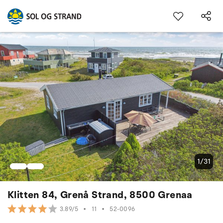
1/31
Klitten 84, Grenå Strand, 8500 Grenaa
•
11
•
52-0096
3.89/5