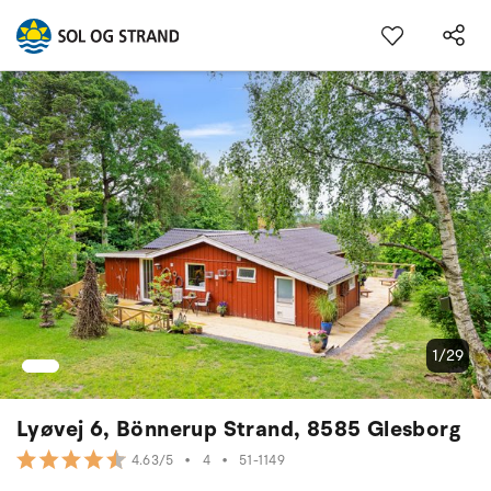
1/29
Lyøvej 6, Bönnerup Strand, 8585 Glesborg
•
4
•
51-1149
4.63/5