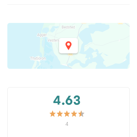
4.63
4