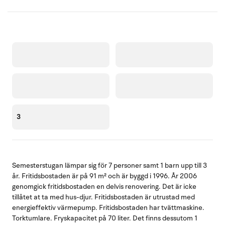
3
Semesterstugan lämpar sig för 7 personer samt 1 barn upp till 3
år. Fritidsbostaden är på 91 m² och är byggd i 1996. År 2006
genomgick fritidsbostaden en delvis renovering. Det är icke
tillåtet at ta med hus-djur. Fritidsbostaden är utrustad med
energieffektiv värmepump. Fritidsbostaden har tvättmaskine.
Torktumlare. Fryskapacitet på 70 liter. Det finns dessutom 1