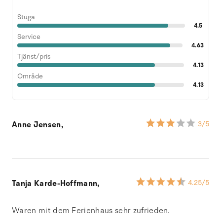
Stuga
4.5
Service
4.63
Tjänst/pris
4.13
Område
4.13
Anne Jensen,
3
/5
Tanja Karde-Hoffmann,
4.25
/5
Waren mit dem Ferienhaus sehr zufrieden.