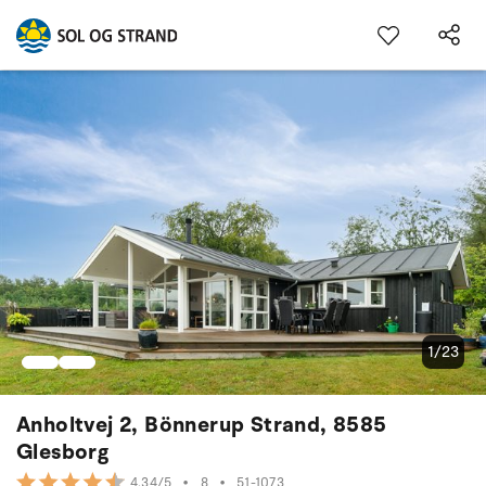
1/23
Anholtvej 2, Bönnerup Strand, 8585
Glesborg
•
8
•
51-1073
4.34/5