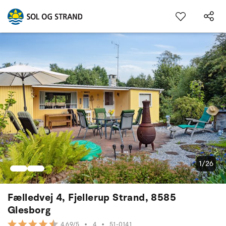
1/26
Fælledvej 4, Fjellerup Strand, 8585
Glesborg
•
4
•
51-0141
4.69/5