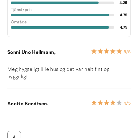
4.25
Tjänst/pris
4.75
Område
4.75
Sonni Uno Hellmann,
5
/5
Meg hyggeligt lille hus og det var helt fint og
hyggeligt
Anette Bendtsen,
4
/5
4