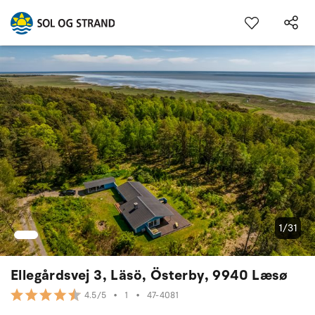
1/31
Ellegårdsvej 3, Läsö, Österby, 9940 Læsø
•
1
•
47-4081
4.5/5