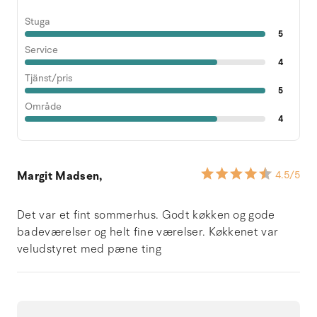
Stuga
5
Service
4
Tjänst/pris
5
Område
4
Margit Madsen,
4.5
/5
Det var et fint sommerhus. Godt køkken og gode
badeværelser og helt fine værelser. Køkkenet var
veludstyret med pæne ting