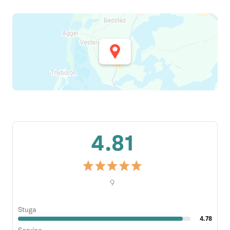
4.81
9
Stuga
4.78