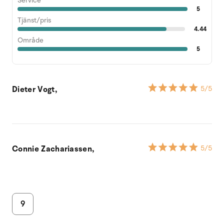
Service
5
Tjänst/pris
4.44
Område
5
Dieter Vogt,
5
/5
Connie Zachariassen,
5
/5
9