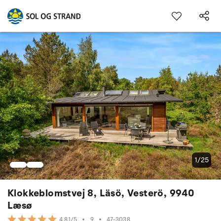
1/25
Klokkeblomstvej 8, Läsö, Vesterö, 9940
Læsø
•
9
•
47-3038
4.81/5