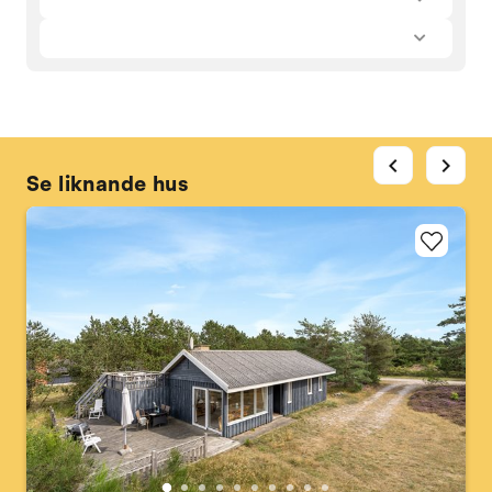
chevron_left
chevron_right
Se liknande hus