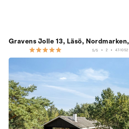
Gravens Jolle 13, Läsö, Nordmarken
•
2
•
47-1052
5/5