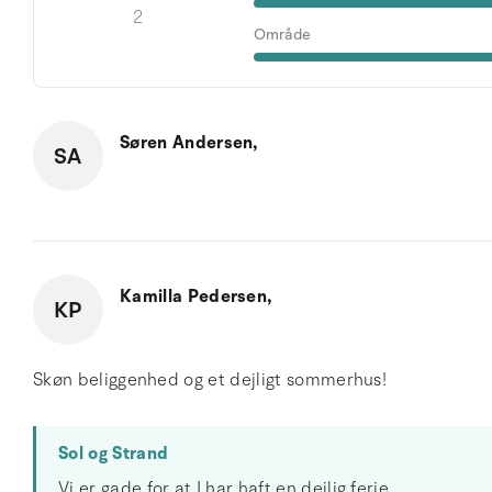
2
Område
Søren Andersen,
SA
Kamilla Pedersen,
KP
Skøn beliggenhed og et dejligt sommerhus!
Sol og Strand
Vi er gade for at I har haft en dejlig ferie