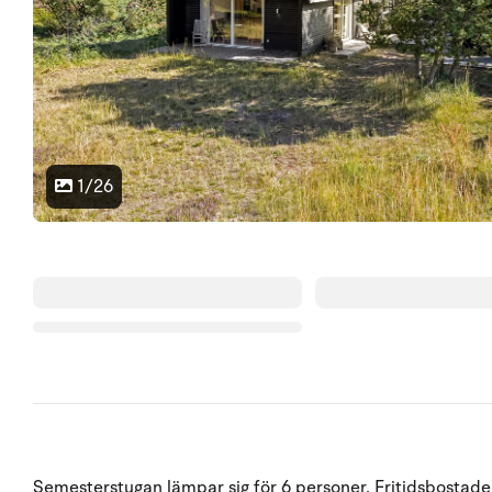
1/26
Semesterstugan lämpar sig för 6 personer. Fritidsbostade