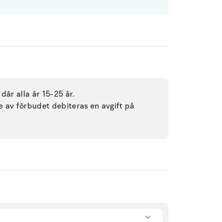
dâr alla âr 15-25 år.
se av fôrbudet debiteras en avgift på