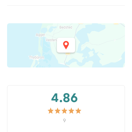
4.86
9