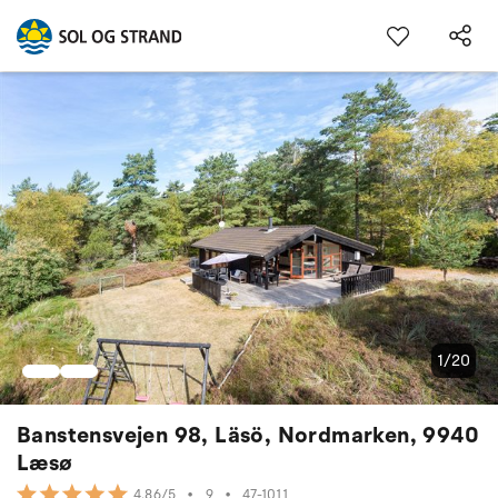
1/20
Banstensvejen 98, Läsö, Nordmarken, 9940
Læsø
•
9
•
47-1011
4.86/5