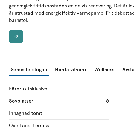
genomgick fritidsbostaden en delvis renovering. Det är ick
är utrustad med energieffektiv värmepump. Fritidsbostad
barnstol.
Semesterstugan
Hårda vitvaro
Wellness
Avst
Förbruk inklusive
Sovplatser
6
Inhägnad tomt
Övertäckt terrass