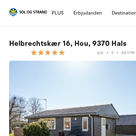
PLUS
Erbjudanden
Destinatio
Helbrechtskær 16, Hou, 9370 Hals
•
2
•
44-1199
5/5