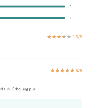
5
5
3.5
/5
5
/5
rlaub..Erholung pur