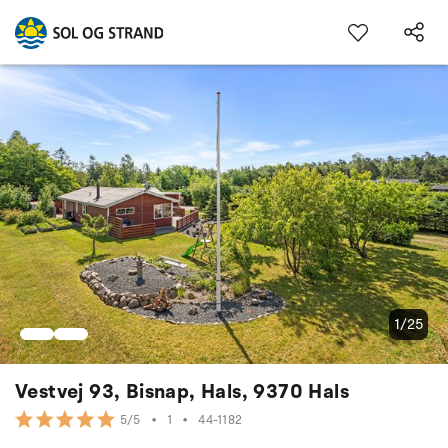
1/25
Vestvej 93, Bisnap, Hals, 9370 Hals
•
1
•
44-1182
5/5