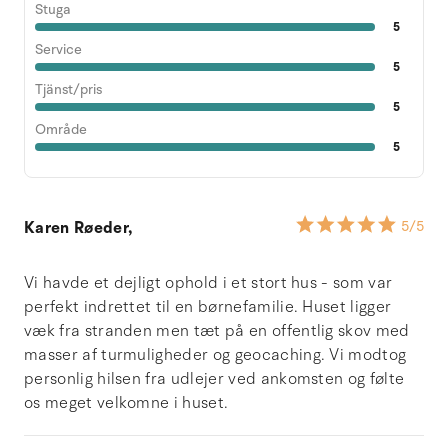
Stuga
5
Service
5
Tjänst/pris
5
Område
5
Karen Røeder,
5
/5
Vi havde et dejligt ophold i et stort hus - som var
perfekt indrettet til en børnefamilie. Huset ligger
væk fra stranden men tæt på en offentlig skov med
masser af turmuligheder og geocaching. Vi modtog
personlig hilsen fra udlejer ved ankomsten og følte
os meget velkomne i huset.