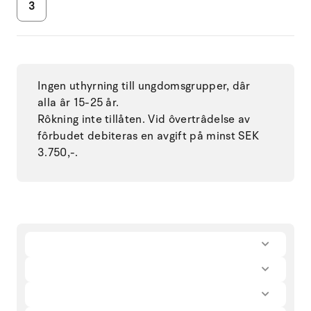
3
Ingen uthyrning till ungdomsgrupper, dâr
alla âr 15-25 år.
Rôkning inte tillåten. Vid ôvertrâdelse av
fôrbudet debiteras en avgift på minst SEK
3.750,-.