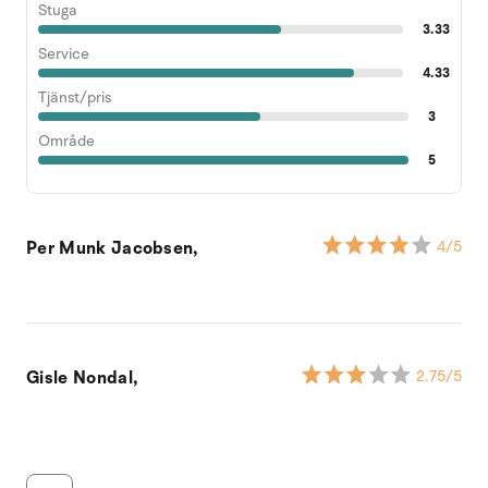
Stuga
3.33
Service
4.33
Tjänst/pris
3
Område
5
Per Munk Jacobsen,
4
/5
Gisle Nondal,
2.75
/5