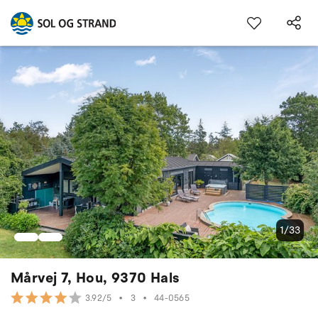
1/33
Mårvej 7, Hou, 9370 Hals
•
3
•
44-0565
3.92/5