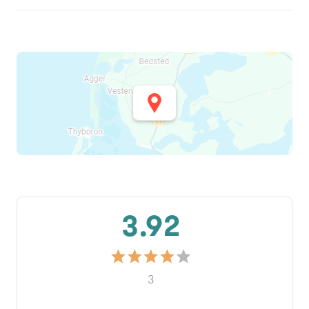
3.92
3