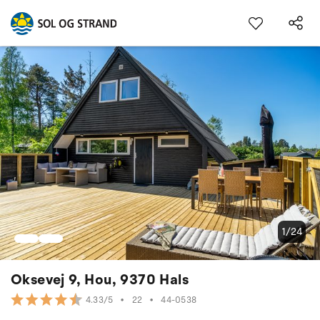
1/24
Oksevej 9, Hou, 9370 Hals
•
22
•
44-0538
4.33/5