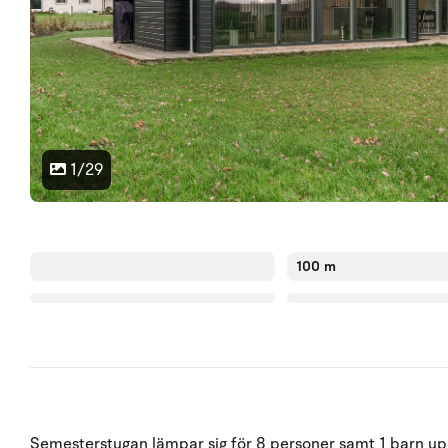
1/29
100 m
Semesterstugan lämpar sig för 8 personer samt 1 barn upp 