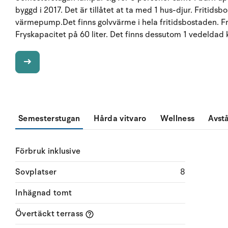
byggd i 2017. Det är tillåtet at ta med 1 hus-djur. Fritids
värmepump.Det finns golvvärme i hela fritidsbostaden. Fr
Fryskapacitet på 60 liter. Det finns dessutom 1 vedeldad 
Semesterstugan
Hårda vitvaro
Wellness
Avst
Förbruk inklusive
Sovplatser
8
Inhägnad tomt
Övertäckt terrass