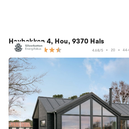
Havbakken 4, Hou, 9370 Hals
•
20
•
44-
4.68/5