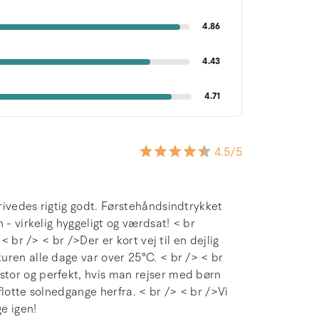
4.86
4.43
4.71
4.5
/5
rivedes rigtig godt. Førstehåndsindtrykket
 - virkelig hyggeligt og værdsat! < br
< br /> < br />Der er kort vej til en dejlig
uren alle dage var over 25°C. < br /> < br
tor og perfekt, hvis man rejser med børn
 flotte solnedgange herfra. < br /> < br />Vi
e igen!