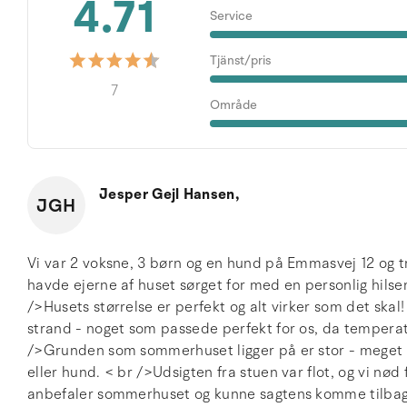
4.71
Service
Tjänst/pris
7
Område
Jesper Gejl Hansen,
JGH
Vi var 2 voksne, 3 børn og en hund på Emmasvej 12 og t
havde ejerne af huset sørget for med en personlig hilsen
/>Husets størrelse er perfekt og alt virker som det skal! 
strand - noget som passede perfekt for os, da temperat
/>Grunden som sommerhuset ligger på er stor - meget s
eller hund. < br />Udsigten fra stuen var flot, og vi nød
anbefaler sommerhuset og kunne sagtens komme tilbag