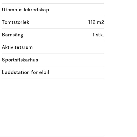
Utomhus lekredskap
Tomtstorlek
112 m2
Barnsäng
1 stk.
Aktivitetsrum
Sportsfiskarhus
Laddstation för elbil