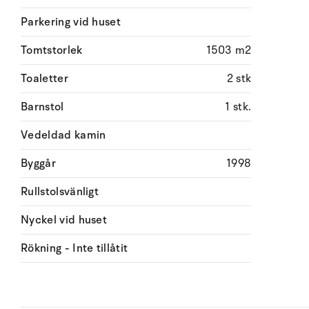
Parkering vid huset
Tomtstorlek
1503 m2
Toaletter
2 stk
Barnstol
1 stk.
Vedeldad kamin
Byggår
1998
Rullstolsvänligt
Nyckel vid huset
Rökning - Inte tillåtit