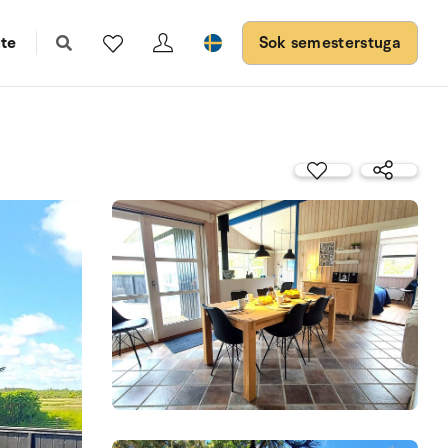
te
Sok semesterstuga