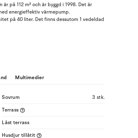
 är på 112 m² och är byggd i 1998. Det är
Må
Ti
On
To
Fr
Lö
Sö
d med energieffektiv värmepump.
itet på 40 liter. Det finns dessutom 1 vedeldad
27
28
29
30
31
1
2
31
3
4
5
6
7
9
32
8
10
11
12
13
14
15
16
33
17
18
19
20
21
22
23
34
ånd
Multimedier
24
25
26
27
28
29
30
35
31
1
2
3
4
5
6
36
Sovrum
3 stk.
Terrass
Låst terrass
Husdjur tillåtit