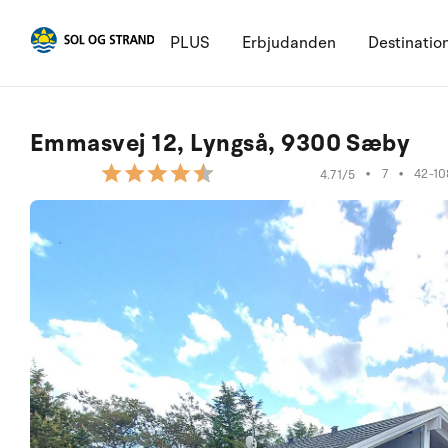
PLUS
Erbjudanden
Destinatio
Emmasvej 12, Lyngså, 9300 Sæby
•
7
•
42-10
4.71/5