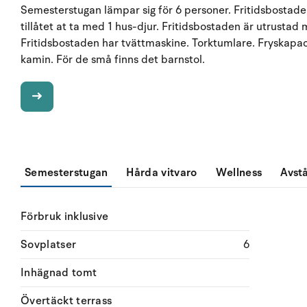
Semesterstugan lämpar sig för 6 personer. Fritidsbostaden
tillåtet at ta med 1 hus-djur. Fritidsbostaden är utrusta
Fritidsbostaden har tvättmaskine. Torktumlare. Fryskapac
kamin. För de små finns det barnstol.
Semesterstugan
Hårda vitvaro
Wellness
Avst
Förbruk inklusive
Sovplatser
6
Inhägnad tomt
Övertäckt terrass