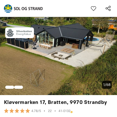
1/68
Kløvermarken 17, Bratten, 9970 Strandby
•
22
•
41-0132
4.78/5