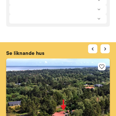
chevron_left
chevron_right
Se liknande hus