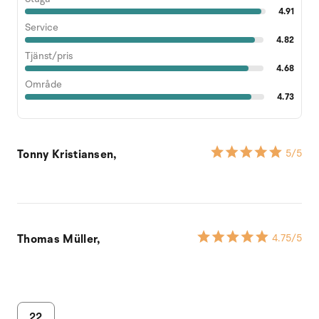
4.91
Service
4.82
Tjänst/pris
4.68
Område
4.73
Tonny Kristiansen,
5
/5
Thomas Müller,
4.75
/5
22