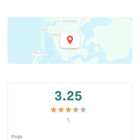
3.25
5
Stuga