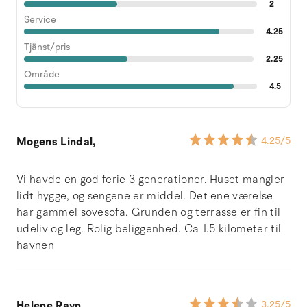
2
Service
4.25
Tjänst/pris
2.25
Område
4.5
Mogens Lindal,
4.25
/5
Vi havde en god ferie 3 generationer. Huset mangler
lidt hygge, og sengene er middel. Det ene værelse
har gammel sovesofa. Grunden og terrasse er fin til
udeliv og leg. Rolig beliggenhed. Ca 1.5 kilometer til
havnen
Helene Ravn,
3.25
/5