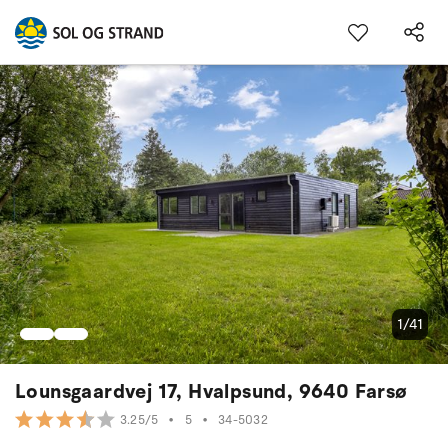
1/41
Lounsgaardvej 17, Hvalpsund, 9640 Farsø
•
5
•
34-5032
3.25/5