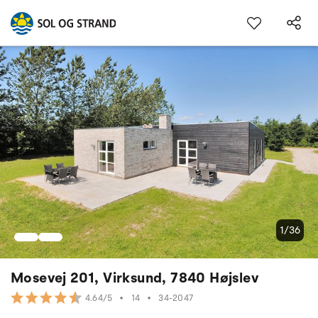
1/36
Mosevej 201, Virksund, 7840 Højslev
•
14
•
34-2047
4.64/5