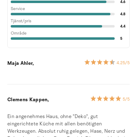
4.6
Service
4.8
Tjänst/pris
4.4
Område
5
Maja Ahler,
4.25
/5
Clemens Kappen,
5
/5
Ein angenehmes Haus, ohne "Deko", gut
eingerichtete Küche mit allen benötigten
Werkzeugen. Absolut ruhig gelegen, Hase, Nerz und