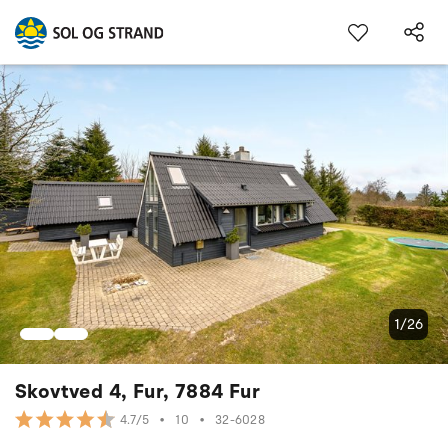
1/26
Skovtved 4, Fur, 7884 Fur
•
10
•
32-6028
4.7/5