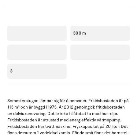
300 m
3
Semesterstugan lämpar sig för 6 personer. Fritidsbostaden är på
113 m² och är byggd i 1973. År 2012 genomgick fritidsbostaden
en delvis renovering. Det är icke tillåtet at ta med hus-djur.
Fritidsbostaden är utrustad med energieffektiv värmepump.
Fritidsbostaden har tvättmaskine. Fryskapacitet på 20 liter. Det
finns dessutom 1 vedeldad kamin. För de små finns det barnstol.