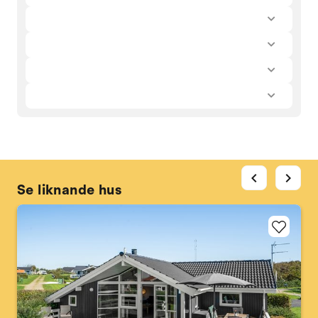
chevron_left
chevron_right
Se liknande hus