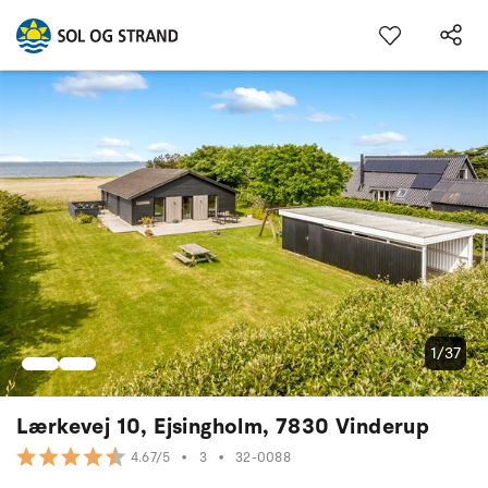
1/37
Lærkevej 10, Ejsingholm, 7830 Vinderup
•
3
•
32-0088
4.67/5