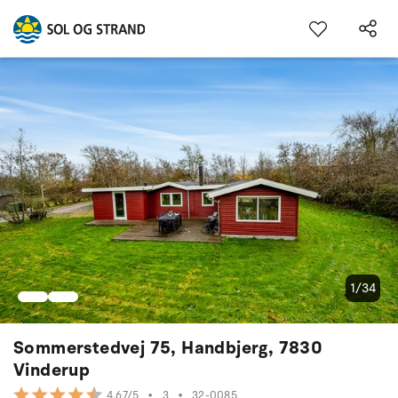
1/34
Sommerstedvej 75, Handbjerg, 7830
Vinderup
•
3
•
32-0085
4.67/5