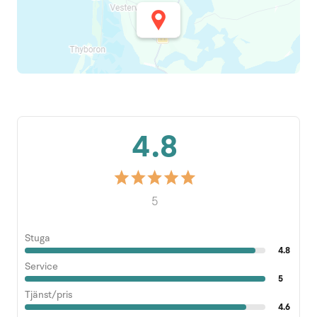
4.8
5
Stuga
4.8
Service
5
Tjänst/pris
4.6