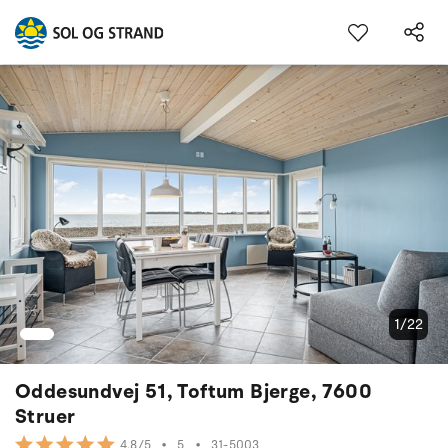
1/22
Oddesundvej 51, Toftum Bjerge, 7600
Struer
•
5
•
31-5003
4.8/5