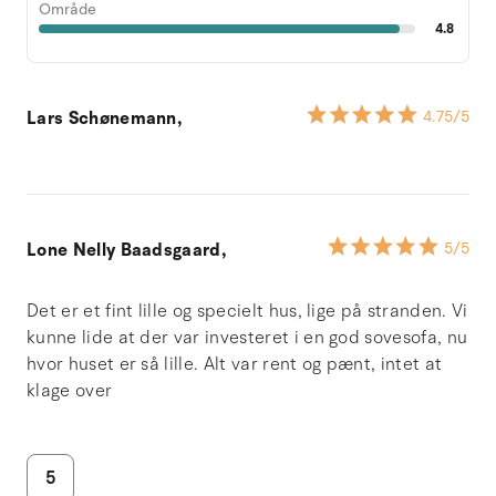
Område
4.8
Lars Schønemann,
4.75
/5
Lone Nelly Baadsgaard,
5
/5
Det er et fint lille og specielt hus, lige på stranden. Vi
kunne lide at der var investeret i en god sovesofa, nu
hvor huset er så lille. Alt var rent og pænt, intet at
klage over
5