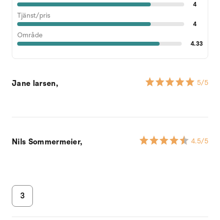
4
Tjänst/pris
4
Område
4.33
Jane larsen,
5
/5
Nils Sommermeier,
4.5
/5
3