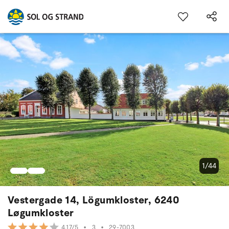
1/44
Vestergade 14, Lögumkloster, 6240
Løgumkloster
•
3
•
29-7003
4.17/5