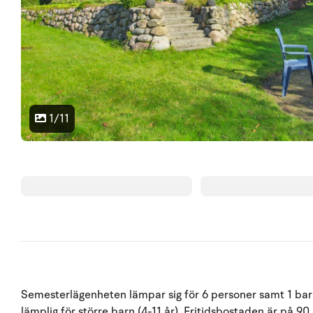
1/11
Semesterlägenheten lämpar sig för 6 personer samt 1 barn 
lämplig för större barn (4-11 år). Fritidsbostaden är på 90 