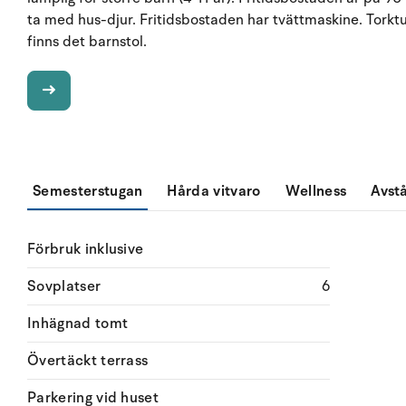
ta med hus-djur. Fritidsbostaden har tvättmaskine. Torktu
finns det barnstol.
Semesterstugan
Hårda vitvaro
Wellness
Avst
Förbruk inklusive
Sovplatser
6
Inhägnad tomt
Övertäckt terrass
Parkering vid huset